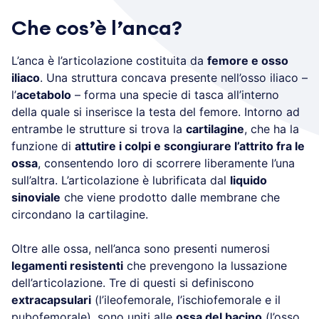
Che cos’è l’anca?
L’anca è l’articolazione costituita da
femore e osso
iliaco
. Una struttura concava presente nell’osso iliaco –
l’
acetabolo
– forma una specie di tasca all’interno
della quale si inserisce la testa del femore. Intorno ad
entrambe le strutture si trova la
cartilagine
, che ha la
funzione di
attutire i colpi e scongiurare l’attrito fra le
ossa
, consentendo loro di scorrere liberamente l’una
sull’altra. L’articolazione è lubrificata dal
liquido
sinoviale
che viene prodotto dalle membrane che
circondano la cartilagine.
Oltre alle ossa, nell’anca sono presenti numerosi
legamenti resistenti
che prevengono la lussazione
dell’articolazione. Tre di questi si definiscono
extracapsulari
(l’ileofemorale, l’ischiofemorale e il
pubofemorale), sono uniti alle
ossa del bacino
(l’osso