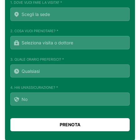
1. DOVE VUOI FARE LA VISITA? *
2. COSA VUOI PRENOTARE? *
3. QUALE ORARIO PREFERISCI? *
4. HAI UN'ASSICURAZIONE? *