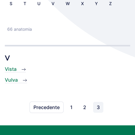
S
T
U
V
W
X
Y
Z
66 anatomia
V
Vista
Vulva
Precedente
1
2
3