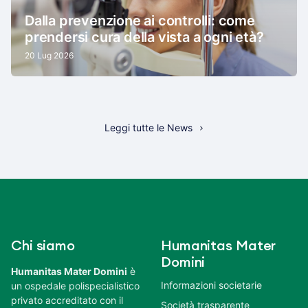
Dalla prevenzione ai controlli: come
prendersi cura della vista a ogni età?
20 Lug 2026
Leggi tutte le News
Chi siamo
Humanitas Mater
Domini
Humanitas Mater Domini
è
Informazioni societarie
un ospedale polispecialistico
privato accreditato con il
Società trasparente