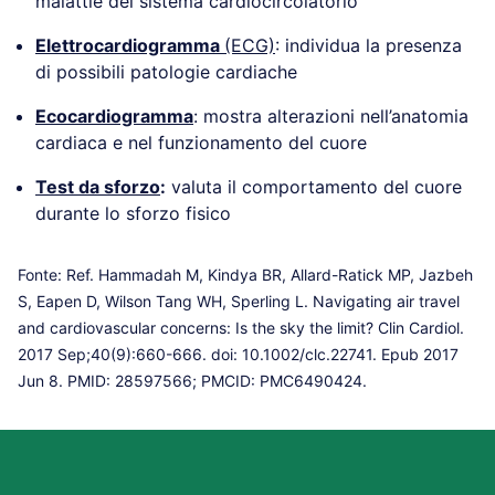
malattie del sistema cardiocircolatorio
Elettrocardiogramma
(ECG)
: individua la presenza
di possibili patologie cardiache
Ecocardiogramma
: mostra alterazioni nell’anatomia
cardiaca e nel funzionamento del cuore
Test da sforzo
:
valuta il comportamento del cuore
durante lo sforzo fisico
Fonte: Ref. Hammadah M, Kindya BR, Allard-Ratick MP, Jazbeh
S, Eapen D, Wilson Tang WH, Sperling L. Navigating air travel
and cardiovascular concerns: Is the sky the limit? Clin Cardiol.
2017 Sep;40(9):660-666. doi: 10.1002/clc.22741. Epub 2017
Jun 8. PMID: 28597566; PMCID: PMC6490424.