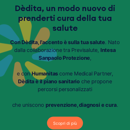
Dèdita, un modo nuovo di
prenderti cura della tua
salute
Con Dèdita, l’accento è sulla tua salute
. Nato
dalla collaborazione tra Previsalute,
Intesa
Sanpaolo Protezione
,
e con
Humanitas
come Medical Partner,
Dèdita è il piano sanitario
che propone
percorsi personalizzati
che uniscono
prevenzione, diagnosi e cura
.
Scopri di più