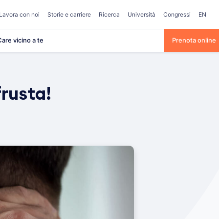
Lavora con noi
Storie e carriere
Ricerca
Università
Congressi
EN
are vicino a te
Prenota online
frusta!