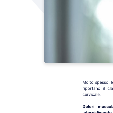
Molto spesso, l
riportano il c
cervicale.
Dolori muscol
i
ntorpidimento 