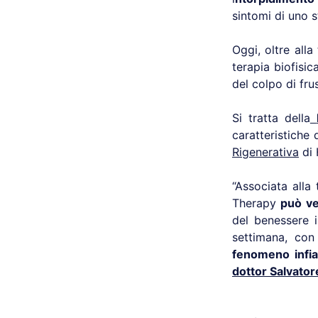
sintomi di uno s
Oggi, oltre all
terapia biofisic
del colpo di fru
Si tratta della
caratteristiche 
Rigenerativa
di 
“Associata alla 
Therapy
può ve
del benessere i
settimana, co
fenomeno infi
dottor Salvato