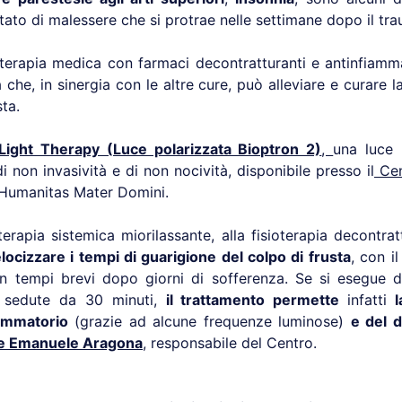
tato di malessere che si protrae nelle settimane dopo il tr
a terapia medica con farmaci decontratturanti e antinfiamma
a che, in sinergia con le altre cure, può alleviare e curare 
sta.
Light Therapy (Luce polarizzata Bioptron 2)
,
una luce 
di non invasività e di non nocività, disponibile presso il
Cen
Humanitas Mater Domini.
terapia sistemica miorilassante, alla fisioterapia decontrat
locizzare i tempi di guarigione del colpo di frusta
, con i
n tempi brevi dopo giorni di sofferenza. Se si esegue d
n sedute da 30 minuti,
il trattamento permette
infatti
l
ammatorio
(grazie ad alcune frequenze luminose)
e del 
re Emanuele Aragona
, responsabile del Centro.