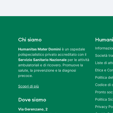
Chi siamo
Humani
Informazion
Humanitas Mater Domini
è un ospedale
polispecialistico privato accreditato con il
Società tr
Servizio Sanitario Nazionale
per le attività
Liste di at
ambulatoriali e di ricovero. Promuove la
Etica e Co
salute, la prevenzione e la diagnosi
precoce.
Politica del
Codice di 
Scopri di più
Pronto soc
Politica S
Dove siamo
Privacy Po
Via Gerenzano, 2