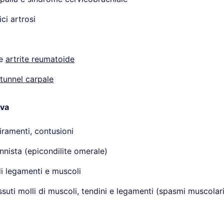
ci artrosi
 e
artrite reumatoide
tunnel carpale
iva
tiramenti, contusioni
nnista (epicondilite omerale)
i legamenti e muscoli
ssuti molli di muscoli, tendini e legamenti (spasmi muscolar