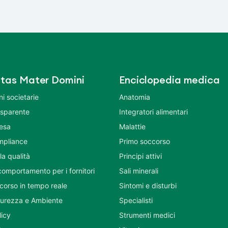
tas Mater Domini
Enciclopedia medica
i societarie
Anatomia
asparente
Integratori alimentari
tesa
Malattie
mpliance
Primo soccorso
la qualità
Principi attivi
comportamento per i fornitori
Sali minerali
corso in tempo reale
Sintomi e disturbi
icurezza e Ambiente
Specialisti
licy
Strumenti medici