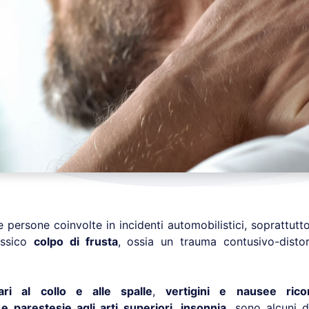
e persone coinvolte in incidenti automobilistici, soprattut
lassico
colpo di frusta
, ossia un trauma contusivo-distor
ari al collo e alle spalle
,
vertigini e nausee ricor
e parestesie agli arti superiori
,
insonnia
, sono alcuni d