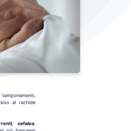
to tamponamenti,
sivo al rachide
renti
,
cefalea
,
ei più frequenti