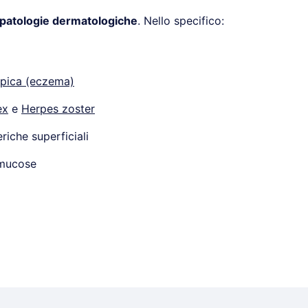
 patologie dermatologiche
. Nello specifico:
opica (eczema)
ex
e
Herpes zoster
eriche superficiali
 mucose