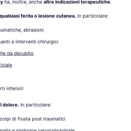
py
ha, inoltre, anche
altre indicazioni terapeutiche
.
qualsiasi ferita o lesione cutanea.
In particolare:
aumatiche, abrasioni
enti a interventi chirurgici
ghe da decubito
iziale
ti inferiori
l dolore.
In particolare:
colpi di frusta post traumatici
spalla e sindrome cervicobrachiale