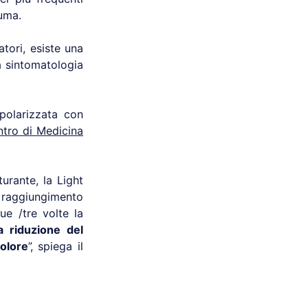
auma.
tori, esiste una
la sintomatologia
polarizzata con
tro di Medicina
turante, la Light
l raggiungimento
ue /tre volte la
a riduzione del
dolore
”, spiega il