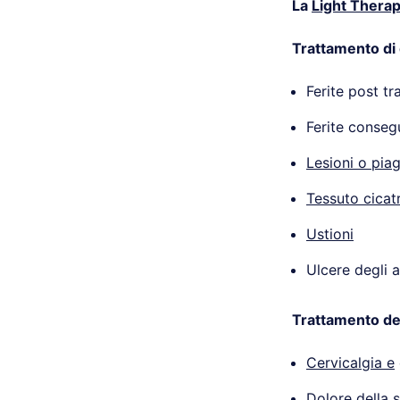
La
Light Thera
Trattamento di 
Ferite post tr
Ferite consegu
Lesioni o pia
Tessuto cicatr
Ustioni
Ulcere degli ar
Trattamento de
Cervicalgia e
Dolore della 