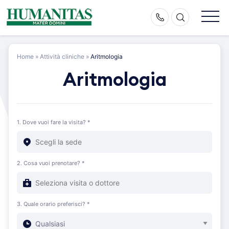
Skip
to
content
Home
»
Attività cliniche
»
Aritmologia
Aritmologia
1. Dove vuoi fare la visita? *
2. Cosa vuoi prenotare? *
3. Quale orario preferisci? *