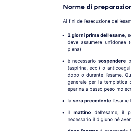
Norme di preparazio
Ai fini dell’esecuzione dell’esa
2 giorni prima dell’esame
, 
deve assumere un’idonea ter
piena)
è necessario
sospendere
pe
(aspirina, ecc.) o anticoagu
dopo o durante l’esame. Qu
generale per la tempistica 
eparina a basso peso moleco
la
sera precedente
l’esame b
il
mattino
dell’esame, il 
necessario il digiuno né aver