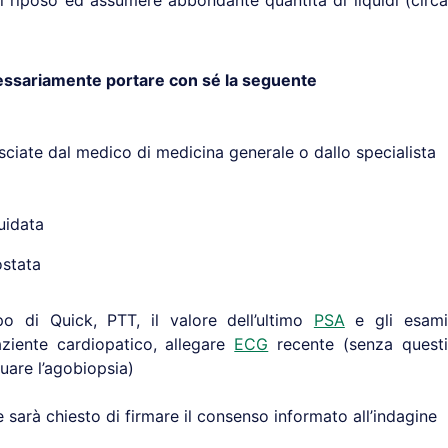
l riposo ed assumere abbondante quantità di liquidi (circa
cessariamente portare con sé la seguente
asciate dal medico di medicina generale o dallo specialista
uidata
ostata
 di Quick, PTT, il valore dell’ultimo
PSA
e gli esami
aziente cardiopatico, allegare
ECG
recente (senza questi
uare l’agobiopsia)
e sarà chiesto di firmare il consenso informato all’indagine