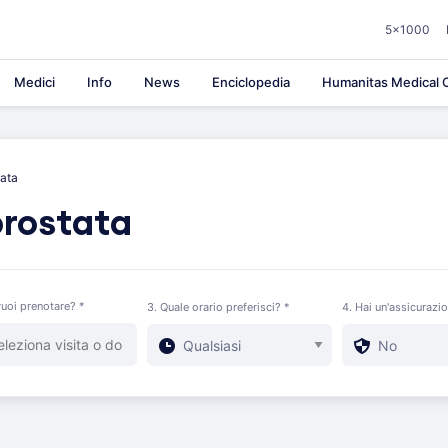
5×1000
Medici
Info
News
Enciclopedia
Humanitas Medical C
tata
prostata
uoi prenotare? *
3. Quale orario preferisci? *
4. Hai un'assicurazi