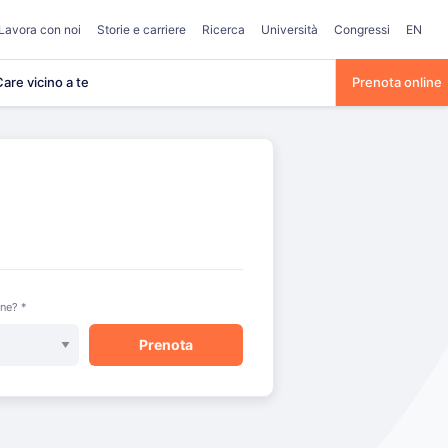
Lavora con noi
Storie e carriere
Ricerca
Università
Congressi
EN
are vicino a te
Prenota online
one? *