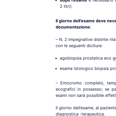
dopo l’esame
è necessario i
2 litri)
Il giorno dell’esame deve ne
documentazione:
– N. 2 impegnative distinte ril
con le seguenti diciture:
agobiopsia prostatica eco g
esame istologico biopsia pr
– Emocromo completo, tempo
ecografici in possesso; se p
esami non sarà possibile effett
Il giorno dell’esame, al pazient
diagnostica -terapeutica.