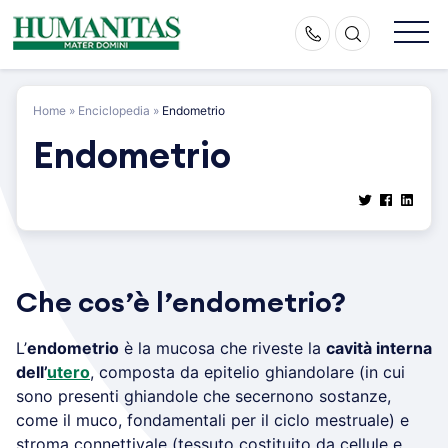
Skip
to
content
Home
»
Enciclopedia
»
Endometrio
Endometrio
Che cos’è l’endometrio?
​L’
endometrio
è la mucosa che riveste la
cavità interna
dell’
utero
, composta da epitelio ghiandolare (in cui
sono presenti ghiandole che secernono sostanze,
come il muco, fondamentali per il ciclo mestruale) e
stroma connettivale (tessuto costituito da cellule e