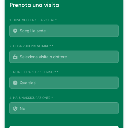
Prenota una visita
1. DOVE VUOI FARE LA VISITA? *
2. COSA VUOI PRENOTARE? *
3. QUALE ORARIO PREFERISCI? *
4. HAI UN'ASSICURAZIONE? *