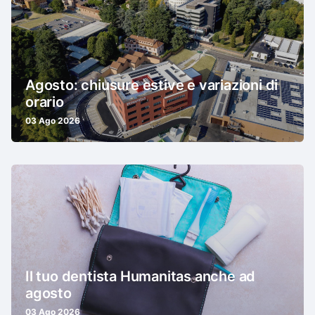
Agosto: chiusure estive e variazioni di
orario
03 Ago 2026
Il tuo dentista Humanitas anche ad
agosto
03 Ago 2026