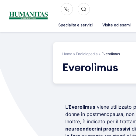
Skip
to
content
Specialità e servizi
Visite ed esami
Home
»
Enciclopedia
»
Everolimus
Everolimus
L’
Everolimus
viene utilizzato 
donne in postmenopausa, non tr
Inoltre, è indicato per il tratta
neuroendocrini progressivi
di