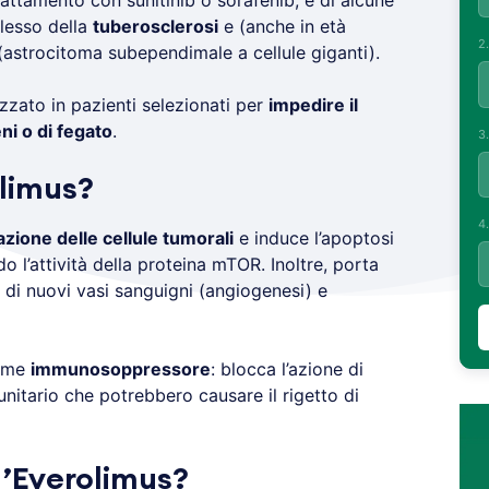
trattamento con sunitinib o sorafenib, e di alcune
lesso della
tuberosclerosi
e (anche in età
2
astrocitoma subependimale a cellule giganti).
lizzato in pazienti selezionati per
impedire il
ni o di fegato
.
3
olimus?
4
azione delle cellule tumorali
e induce l’apoptosi
do l’attività della proteina mTOR. Inoltre, porta
 di nuovi vasi sanguigni (angiogenesi) e
come
immunosoppressore
: blocca l’azione di
nitario che potrebbero causare il rigetto di
’Everolimus?