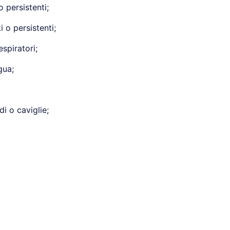
o persistenti;
 o persistenti;
espiratori;
gua;
di o caviglie;