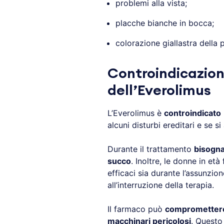
problemi alla vista;
placche bianche in bocca;
colorazione giallastra della p
Controindicazioni
dell’Everolimus
L’Everolimus è
controindicato
alcuni disturbi ereditari e se s
Durante il trattamento
bisogna
succo
. Inoltre, le donne in et
efficaci sia durante l’assunzio
all’interruzione della terapia.
Il farmaco può
compromettere 
macchinari pericolosi
. Questo