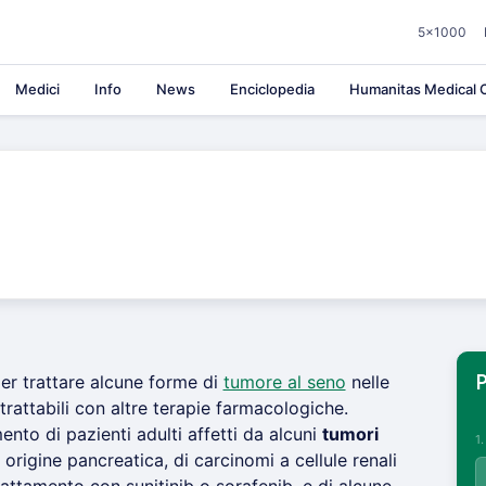
5×1000
Medici
Info
News
Enciclopedia
Humanitas Medical C
per trattare alcune forme di
tumore al seno
nelle
P
attabili con altre terapie farmacologiche.
mento di pazienti adulti affetti da alcuni
tumori
1
 origine pancreatica, di carcinomi a cellule renali