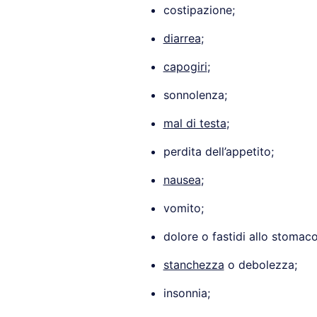
costipazione;
diarrea
;
capogiri
;
sonnolenza;
mal di testa
;
perdita dell’appetito;
nausea
;
vomito;
dolore o fastidi allo stomaco
stanchezza
o debolezza;
insonnia;