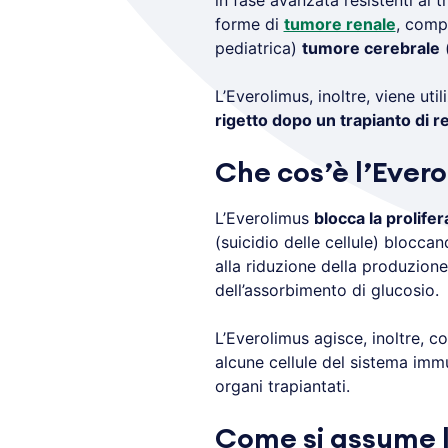
in fase avanzata resistenti al 
forme di
tumore renale
, comp
pediatrica)
tumore cerebrale
(
L’Everolimus, inoltre, viene uti
rigetto dopo un trapianto di re
Che cos’è l’Ever
L’Everolimus
blocca la prolifer
(suicidio delle cellule) bloccan
alla riduzione della produzione
dell’assorbimento di glucosio.
L’Everolimus agisce, inoltre, 
alcune cellule del sistema immu
organi trapiantati.
Come si assume l