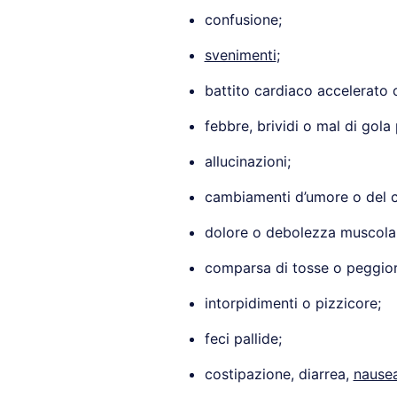
confusione;
svenimenti
;
battito cardiaco accelerato o
febbre, brividi o mal di gola 
allucinazioni;
cambiamenti d’umore o del
dolore o debolezza muscolar
comparsa di tosse o peggior
intorpidimenti o pizzicore;
feci pallide;
costipazione, diarrea,
nause