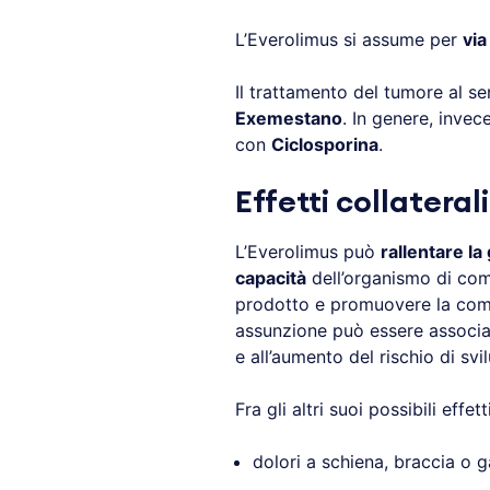
L’Everolimus si assume per
via
Il trattamento del tumore al s
Exemestano
. In genere, inve
con
Ciclosporina
.
Effetti collateral
L’Everolimus può
rallentare la
capacità
dell’organismo di comb
prodotto e promuovere la co
assunzione può essere associa
e all’aumento del rischio di svi
Fra gli altri suoi possibili effet
dolori a schiena, braccia o 