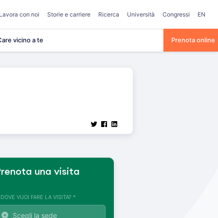
Lavora con noi
Storie e carriere
Ricerca
Università
Congressi
EN
are vicino a te
Prenota online
renota una visita
. DOVE VUOI FARE LA VISITA? *