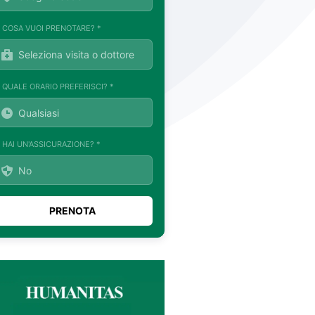
. COSA VUOI PRENOTARE? *
. QUALE ORARIO PREFERISCI? *
. HAI UN'ASSICURAZIONE? *