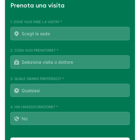
Prenota una visita
1. DOVE VUOI FARE LA VISITA? *
2. COSA VUOI PRENOTARE? *
3. QUALE ORARIO PREFERISCI? *
4. HAI UN'ASSICURAZIONE? *