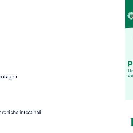
esofageo
croniche intestinali