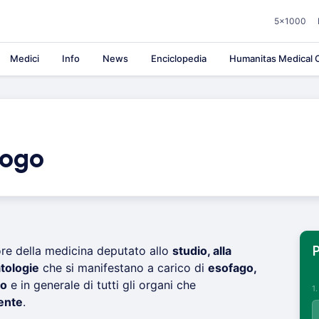
5×1000
Medici
Info
News
Enciclopedia
Humanitas Medical C
logo
ore della medicina deputato allo
studio, alla
P
atologie
che si manifestano a carico di
esofago,
to
e in generale di tutti gli organi che
1
ente
.