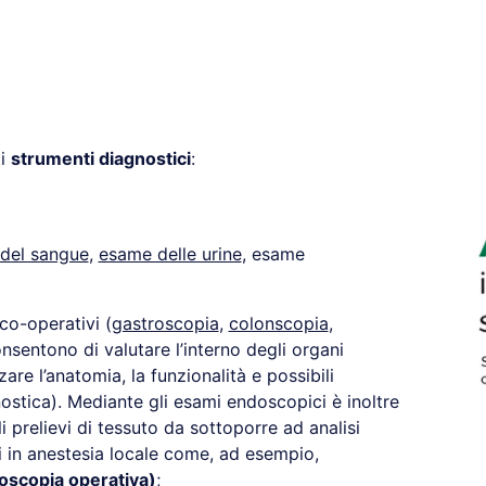
ti
strumenti diagnostici
:
del sangue
,
esame delle urine
, esame
co-operativi (
gastroscopia
,
colonscopia
,
nsentono di valutare l’interno degli organi
are l’anatomia, la funzionalità e possibili
stica). Mediante gli esami endoscopici è inoltre
i prelievi di tessuto da sottoporre ad analisi
ti in anestesia locale come, ad esempio,
doscopia operativa)
;