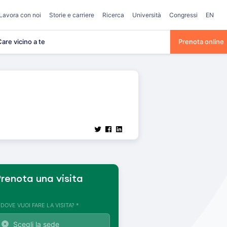
Lavora con noi
Storie e carriere
Ricerca
Università
Congressi
EN
are vicino a te
Prenota online
renota una visita
. DOVE VUOI FARE LA VISITA? *