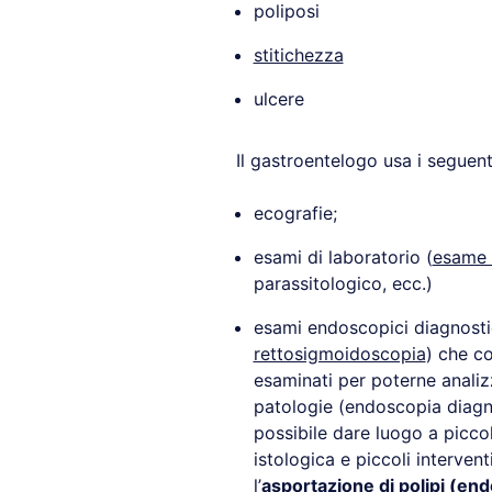
poliposi
stitichezza
ulcere
Il gastroentelogo usa i seguen
ecografie;
esami di laboratorio (
esame 
parassitologico, ecc.)
esami endoscopici diagnosti
rettosigmoidoscopia
) che co
esaminati per poterne analizz
patologie (endoscopia diagno
possibile dare luogo a piccol
istologica e piccoli interven
l’
asportazione di polipi (en