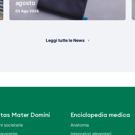
agosto
03 Ago 2026
Leggi tutte le News
tas Mater Domini
Enciclopedia medica
i societarie
Anatomia
asparente
Integratori alimentari