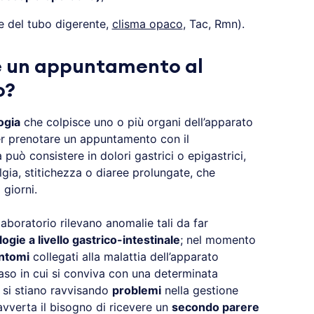
ie del tubo digerente,
clisma opaco
, Tac, Rmn).
 un appuntamento al
o?
ogia
che colpisce uno o più organi dell’apparato
r prenotare un appuntamento con il
può consistere in dolori gastrici o epigastrici,
gia, stitichezza o diaree prolungate, che
 giorni.
 laboratorio rilevano anomalie tali da far
logie a livello gastrico-intestinale
; nel momento
intomi
collegati alla malattia dell’apparato
 caso in cui si conviva con una determinata
 si stiano ravvisando
problemi
nella gestione
 avverta il bisogno di ricevere un
secondo parere