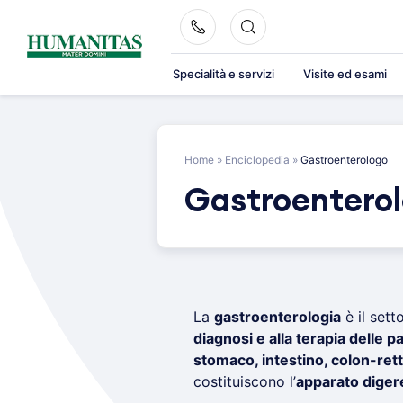
Skip
to
content
Specialità e servizi
Visite ed esami
Home
»
Enciclopedia
»
Gastroenterologo
Gastroentero
La
gastroenterologia
è il sett
diagnosi e alla terapia delle p
stomaco, intestino, colon-ret
costituiscono l’
apparato diger