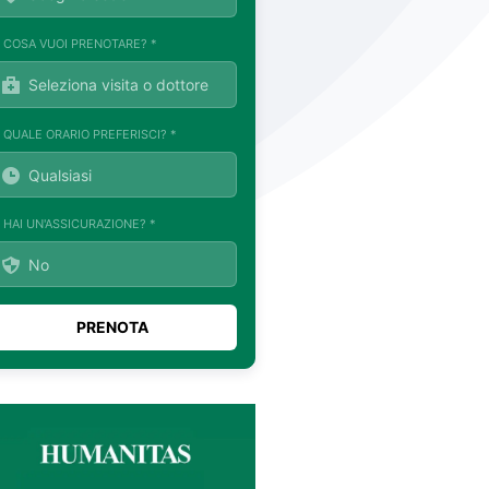
. COSA VUOI PRENOTARE? *
. QUALE ORARIO PREFERISCI? *
. HAI UN'ASSICURAZIONE? *