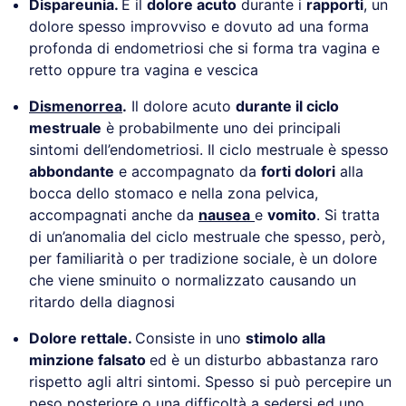
Dispareunia.
È il
dolore acuto
durante i
rapporti
, un
dolore spesso improvviso e dovuto ad una forma
profonda di endometriosi che si forma tra vagina e
retto oppure tra vagina e vescica
Dismenorrea
.
Il dolore acuto
durante il ciclo
mestruale
è probabilmente uno dei principali
sintomi dell’endometriosi. Il ciclo mestruale è spesso
abbondante
e accompagnato da
forti dolori
alla
bocca dello stomaco e nella zona pelvica,
accompagnati anche da
nausea
e
vomito
. Si tratta
di un’anomalia del ciclo mestruale che spesso, però,
per familiarità o per tradizione sociale, è un dolore
che viene sminuito o normalizzato causando un
ritardo della diagnosi
Dolore rettale.
Consiste in uno
stimolo alla
minzione falsato
ed è un disturbo abbastanza raro
rispetto agli altri sintomi. Spesso si può percepire un
peso posteriore o una difficoltà a sedersi ed uno