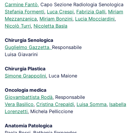
Carmine Fantò,
Capo Sezione Radiologia Senologica
Stefania Formenti
,
Luca Crespi
,
Fabrizia Galli
,
Miriam
Mezzanzanica
,
Miriam Bonzini
,
Lucia Mocciardini
,
Nicolò Turri
,
Nicoletta Basla
Chirurgia Senologica
Guglielmo Gazzetta,
Responsabile
Luisa Giavarini
Chirurgia Plastica
Simone Grappolini
, Luca Maione
Oncologia medica
Giovambattista Rodà
, Responsabile
Vera Basilico
,
Cristina Crepaldi
,
Luisa Somma
,
Isabella
Lorenzetti
, Michela Pelliccione
Anatomia Patologica
Paola Bossi, Bathania Fernandes