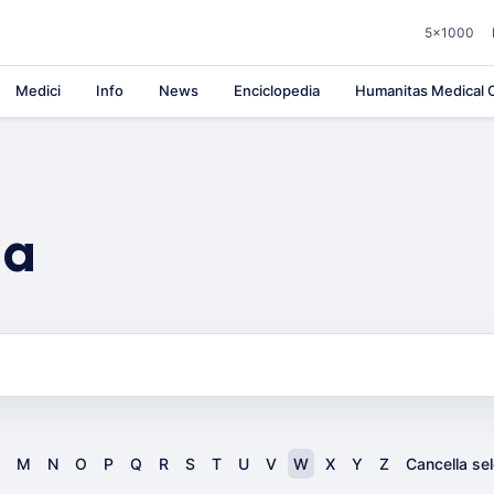
5×1000
Medici
Info
News
Enciclopedia
Humanitas Medical C
ia
M
N
O
P
Q
R
S
T
U
V
W
X
Y
Z
Cancella se