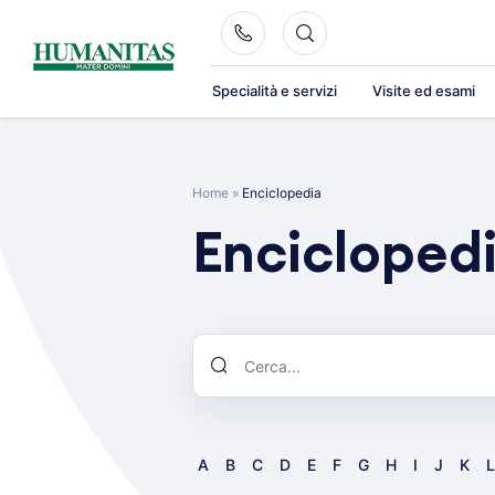
Skip
to
content
Specialità e servizi
Visite ed esami
Home
»
Enciclopedia
Encicloped
A
B
C
D
E
F
G
H
I
J
K
L