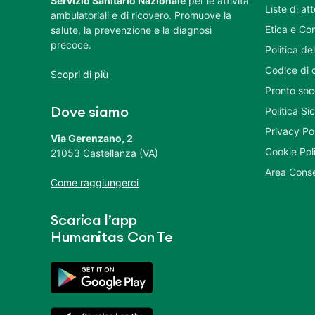
Servizio Sanitario Nazionale
per le attività
Liste di at
ambulatoriali e di ricovero. Promuove la
Etica e Co
salute, la prevenzione e la diagnosi
precoce.
Politica del
Codice di 
Scopri di più
Pronto soc
Politica S
Dove siamo
Privacy Po
Via Gerenzano, 2
Cookie Pol
21053 Castellanza (VA)
Area Conse
Come raggiungerci
Scarica l’app
Humanitas Con Te