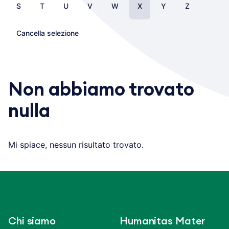
S
T
U
V
W
X
Y
Z
Cancella selezione
Non abbiamo trovato
nulla
Mi spiace, nessun risultato trovato.
Chi siamo
Humanitas Mater