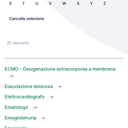
S
T
U
V
W
X
Y
Z
Cancella selezione
25 elementi
ECMO – Ossigenazione extracorporea a membrana
Eiaculazione dolorosa
Elettrocardiografo
Ematologo
Emoglobinuria