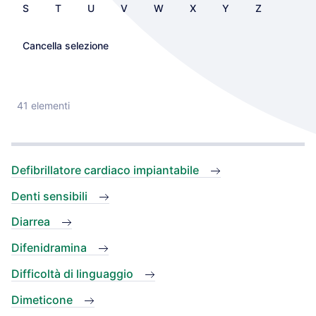
S
T
U
V
W
X
Y
Z
Cancella selezione
41 elementi
Defibrillatore cardiaco impiantabile
Denti sensibili
Diarrea
Difenidramina
Difficoltà di linguaggio
Dimeticone