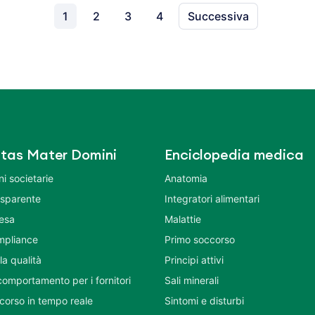
1
2
3
4
Successiva
tas Mater Domini
Enciclopedia medica
i societarie
Anatomia
asparente
Integratori alimentari
tesa
Malattie
mpliance
Primo soccorso
la qualità
Principi attivi
comportamento per i fornitori
Sali minerali
corso in tempo reale
Sintomi e disturbi