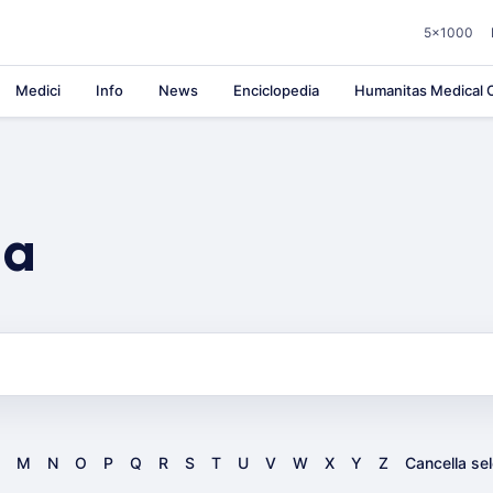
5×1000
Medici
Info
News
Enciclopedia
Humanitas Medical C
ia
M
N
O
P
Q
R
S
T
U
V
W
X
Y
Z
Cancella se