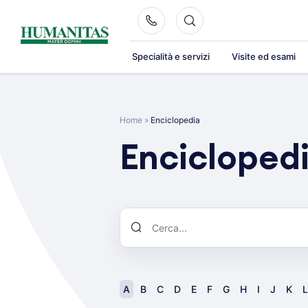
Skip
to
content
Specialità e servizi
Visite ed esami
Home
»
Enciclopedia
Encicloped
A
B
C
D
E
F
G
H
I
J
K
L