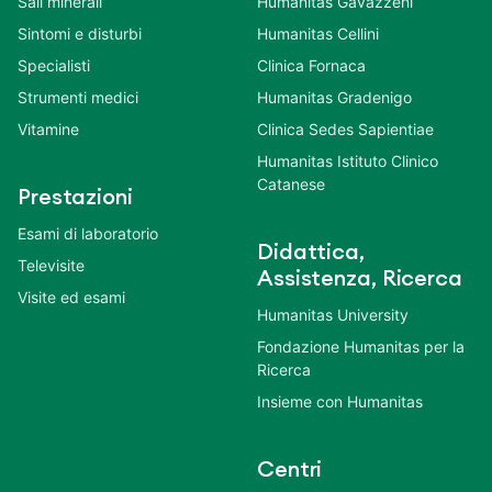
Sali minerali
Humanitas Gavazzeni
Sintomi e disturbi
Humanitas Cellini
Specialisti
Clinica Fornaca
Strumenti medici
Humanitas Gradenigo
Vitamine
Clinica Sedes Sapientiae
Humanitas Istituto Clinico
Catanese
Prestazioni
Esami di laboratorio
Didattica,
Televisite
Assistenza, Ricerca
Visite ed esami
Humanitas University
Fondazione Humanitas per la
Ricerca
Insieme con Humanitas
Centri