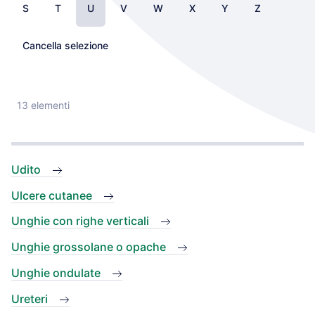
S
T
U
V
W
X
Y
Z
Cancella selezione
13 elementi
Udito
Ulcere cutanee
Unghie con righe verticali
Unghie grossolane o opache
Unghie ondulate
Ureteri