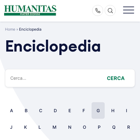
Skip
to
content
Home
»
Enciclopedia
Enciclopedia
CERCA
A
B
C
D
E
F
G
H
I
J
K
L
M
N
O
P
Q
R