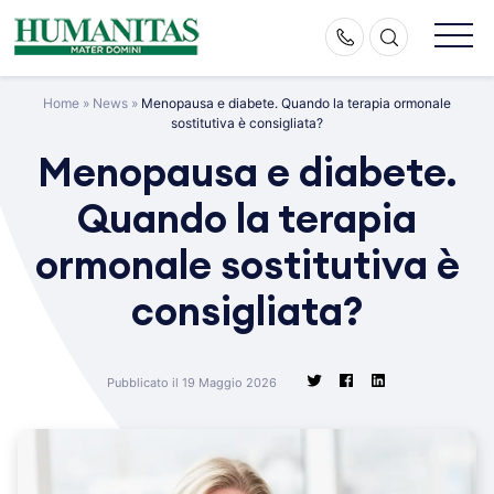
Skip
to
content
Home
»
News
»
Menopausa e diabete. Quando la terapia ormonale
sostitutiva è consigliata?
Menopausa e diabete.
Quando la terapia
ormonale sostitutiva è
consigliata?
Pubblicato il 19 Maggio 2026