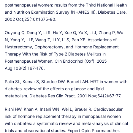
postmenopausal women: results from the Third National Health
and Nutrition Examination Survey (NHANES III). Diabetes Care.
2002 Oct;25(10):1675-80.
Ouyang Q, Dong Y, Li R, Hu Y, Xue Q, Yu X, Li J, Zhang P, Wu
N, Yang Y, Li F, Wang T, Li Y, Li S, Pan XF. Associations of
Hysterectomy, Oophorectomy, and Hormone Replacement
Therapy With the Risk of Type 2 Diabetes Mellitus in
Postmenopausal Women. Clin Endocrinol (Oxf). 2025
Aug;103(2):167-176.
Palin SL, Kumar S, Sturdee DW, Barnett AH. HRT in women with
diabetes–review of the effects on glucose and lipid
metabolism. Diabetes Res Clin Pract. 2001 Nov;54(2):67-77.
Risni HW, Khan A, Insani WN, Wei L, Brauer R. Cardiovascular
risk of hormone replacement therapy in menopausal women
with diabetes: a systematic review and meta-analysis of clinical
trials and observational studies. Expert Opin Pharmacother.