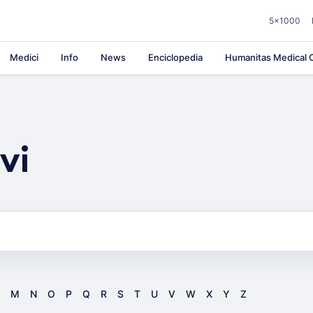
5×1000
Medici
Info
News
Enciclopedia
Humanitas Medical C
vi
M
N
O
P
Q
R
S
T
U
V
W
X
Y
Z