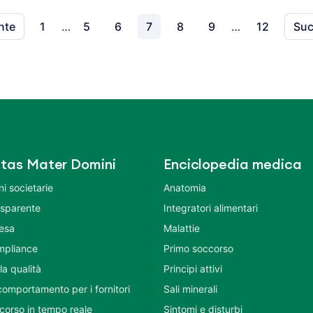
nte
1
…
5
6
7
8
9
…
12
Suc
tas Mater Domini
Enciclopedia medica
i societarie
Anatomia
asparente
Integratori alimentari
tesa
Malattie
mpliance
Primo soccorso
la qualità
Principi attivi
comportamento per i fornitori
Sali minerali
corso in tempo reale
Sintomi e disturbi