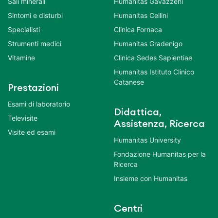
Sali minerali
Humanitas Gavazzeni
Sintomi e disturbi
Humanitas Cellini
Specialisti
Clinica Fornaca
Strumenti medici
Humanitas Gradenigo
Vitamine
Clinica Sedes Sapientiae
Humanitas Istituto Clinico
Catanese
Prestazioni
Esami di laboratorio
Didattica,
Televisite
Assistenza, Ricerca
Visite ed esami
Humanitas University
Fondazione Humanitas per la
Ricerca
Insieme con Humanitas
Centri