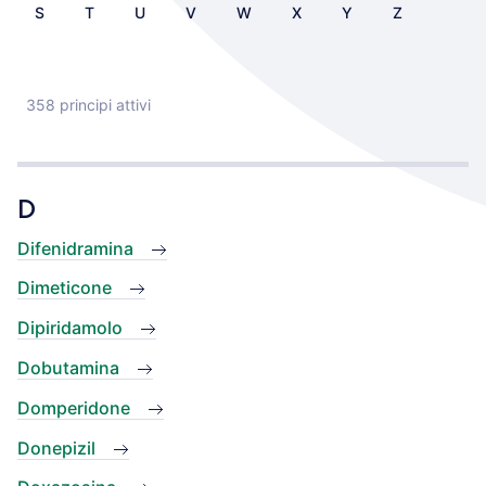
S
T
U
V
W
X
Y
Z
358 principi attivi
D
Difenidramina
Dimeticone
Dipiridamolo
Dobutamina
Domperidone
Donepizil