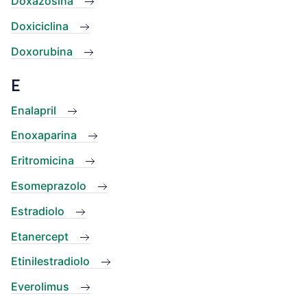
Doxazosina
Doxiciclina
Doxorubina
E
Enalapril
Enoxaparina
Eritromicina
Esomeprazolo
Estradiolo
Etanercept
Etinilestradiolo
Everolimus